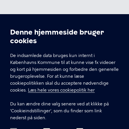
Denne hjemmeside bruger
Cookieindstillinger
cookies
De indsamlede data bruges kun internt i
Neurorehabilitering – Kbh
Københavns Kommune til at kunne vise fx videoer
og kort på hjemmesiden og forbedre den generelle
brugeroplevelse. For at kunne læse
KONTAKT
cookiepolitikken skal du acceptere nødvendige
cookies.
Læs hele vores cookiepolitik her
Strandvejen 119
2900 Hellerup
Du kan ændre dine valg senere ved at klikke på
Døgnafdeling og ambulant afdeling
'Cookieindstillinger', som du finder som link
nederst på siden.
Kontakt os