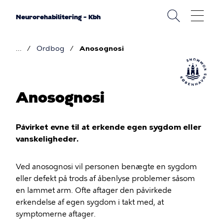
Gå
til
Neurorehabilitering – Kbh
hovedindhold
Ordbog
Anosognosi
Brødkrumme
Anosognosi
Påvirket evne til at erkende egen sygdom eller
vanskeligheder.
Ved anosognosi vil personen benægte en sygdom
eller defekt på trods af åbenlyse problemer såsom
en lammet arm. Ofte aftager den påvirkede
erkendelse af egen sygdom i takt med, at
symptomerne aftager.