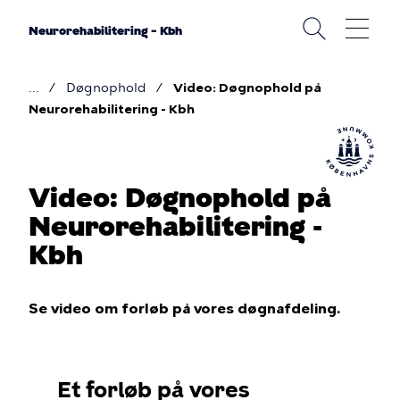
Gå
til
Neurorehabilitering – Kbh
hovedindhold
Døgnophold
Video: Døgnophold på
Brødkrumme
Neurorehabilitering - Kbh
Video: Døgnophold på
Neurorehabilitering -
Kbh
Se video om forløb på vores døgnafdeling.
Et forløb på vores