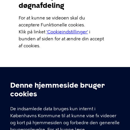
døgnafdeling
Video
For at kunne se videoen skal du
Url
acceptere Funktionelle cookies.
Klik på linket
'Cookieindstillinger'
i
bunden af siden for at ændre din accept
af cookies.
Denne hjemmeside bruger
Cookieindstillinger
cookies
De indsamlede data bruges kun internt i
Neurorehabilitering – Kbh
Københavns Kommune til at kunne vise fx videoer
og kort på hjemmesiden og forbedre den generelle
brugeroplevelse. For at kunne læse