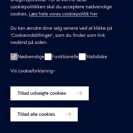
KONTAKT
cookiepolitikken skal du acceptere nødvendige
cookies.
Læs hele vores cookiepolitik her
Strandvejen 119
2900 Hellerup
Du kan ændre dine valg senere ved at klikke på
Døgnafdeling og ambulant afdeling
'Cookieindstillinger', som du finder som link
nederst på siden.
Kontakt os
Nødvendige
Funktionelle
Statistiske
LINKS
Vis cookieforklaring
Videnscenter for Neurorehabilitering (vnr.dk)
Tilsynsrapporter
Tillad udvalgte cookies
Tilgængelighedserklæring
Privatlivspolitik
Cookiepolitik
Tillad alle cookies
Cookieindstillinger