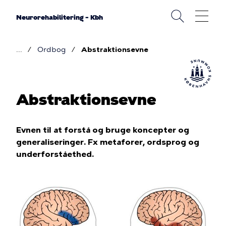
Gå
til
Neurorehabilitering – Kbh
hovedindhold
Ordbog
Abstraktionsevne
Brødkrumme
Abstraktionsevne
Evnen til at forstå og bruge koncepter og
generaliseringer. Fx metaforer, ordsprog og
underforståethed.
Billede