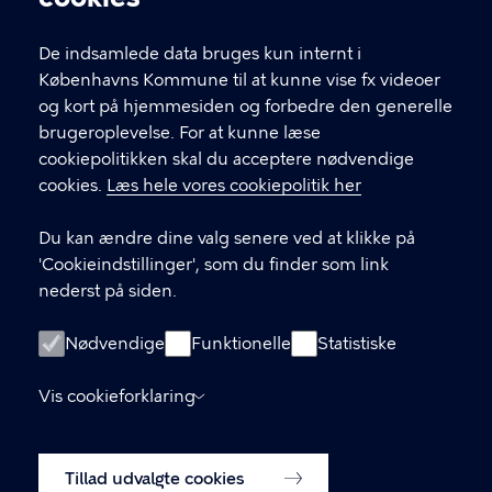
De indsamlede data bruges kun internt i
Neurorehabilitering – Kbh
Københavns Kommune til at kunne vise fx videoer
og kort på hjemmesiden og forbedre den generelle
brugeroplevelse. For at kunne læse
KONTAKT
cookiepolitikken skal du acceptere nødvendige
cookies.
Læs hele vores cookiepolitik her
Strandvejen 119
2900 Hellerup
Du kan ændre dine valg senere ved at klikke på
Døgnafdeling og ambulant afdeling
'Cookieindstillinger', som du finder som link
nederst på siden.
Kontakt os
Nødvendige
Funktionelle
Statistiske
LINKS
Vis cookieforklaring
Videnscenter for Neurorehabilitering (vnr.dk)
Tilsynsrapporter
Tillad udvalgte cookies
Tilgængelighedserklæring